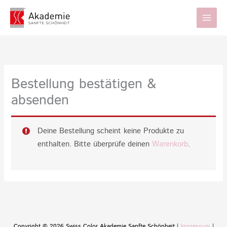
Zum
Inhalt
springen
Bestellung bestätigen &
absenden
Deine Bestellung scheint keine Produkte zu
enthalten. Bitte überprüfe deinen
Warenkorb
.
Copyright © 2026 Swiss Color Akademie Sanfte Schönheit |
Impressum
|