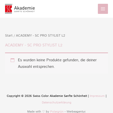
Zum
Inhalt
springen
Start
/ ACADEMY - SC PRO STYLIST L2
ACADEMY - SC PRO STYLIST L2
Es wurden keine Produkte gefunden, die deiner
Auswahl entsprechen.
Copyright © 2026 Swiss Color Akademie Sanfte Schönheit |
Impressum
|
Datenschutzerklärung
Made with ♡ by
Polargrün
- Werbeagentur.